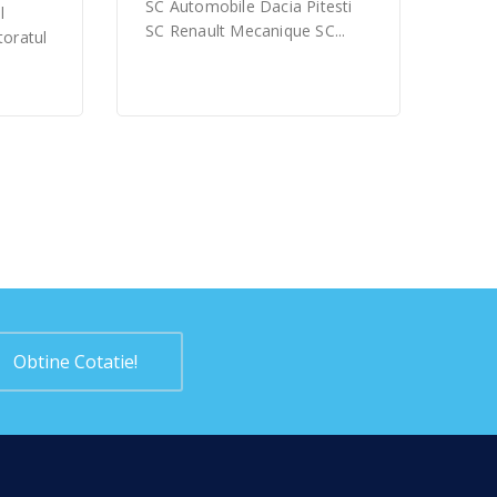
SC Automobile Dacia Pitesti
l
SC Renault Mecanique SC...
toratul
Obtine Cotatie!