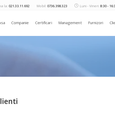
a la:
021.33.11.692
Mobil:
0736.398.323
Luni - Vineri:
8:30 - 16:
asa
Companie
Certificari
Management
Furnizori
Cli
lienti