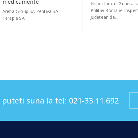
medicamente
Inspectoratul General a
Politiei Romane Inspec
Arena Group SA Zentiva SA
Judetean de...
Terapia SA
puteti suna la tel:
021-33.11.692